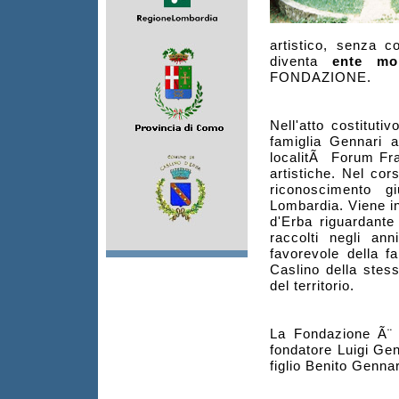
artistico, senza c
diventa
ente mo
FONDAZIONE.
Nell'atto costituti
famiglia Gennari 
localitÃ Forum Fra
artistiche. Nel cor
riconoscimento g
Lombardia. Viene in
d'Erba riguardante 
raccolti negli an
favorevole della f
Caslino della stess
del territorio.
La Fondazione Ã¨ 
fondatore Luigi Gen
figlio Benito Gennar