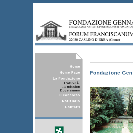
Home
Fondazione Genna
Home Page
La Fondazione
L'attivitÃ
La mission
Dove siamo
Il concorso
Notiziario
Contatti