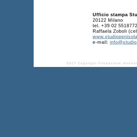
Ufficio stampa St
20122 Milano
tel. +39 02 551877
Raffaela Zoboli (ce
www.studiopenisola
e-mail:
info@studio
2017 Copyright Fondazione Gennar